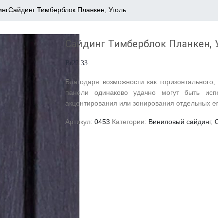
инг
Сайдинг Тимберблок Планкен, Уголь
Сайдинг Тимберблок Планкен, 
Br
22.33
Благодаря возможности как горизонтального,
панели одинаково удачно могут быть ис
акцентирования или зонирования отдельных его
Артикул:
0453
Категории:
Виниловый сайдинг
,