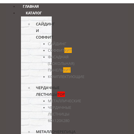
ГЛАВНАЯ
КАТАЛОГ
САЙДИНГ
И
СОФФИТ
САЙДИНГ
СОФФИТ
ХИТ
ФАСАДНАЯ
(ЦОКОЛЬНАЯ)
ПАНЕЛЬ
ХИТ
КОМПЛЕКТУЮЩИЕ
ЧЕРДАЧНЫЕ
ЛЕСТНИЦЫ
TOP
МЕТАЛЛИЧЕСКИЕ
ЧЕРДАЧНЫЕ
ЛЕСТНИЦЫ
60Х120Х280
МЕТАЛЛОЧЕРЕПИЦА