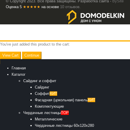
© Copyright 2023. Все права защищены. Разработка сайта -
BySite
Оценка 5
★★★★★
на основе
10 отзывов.
You've just added this product to the cart:
View Cart
Continue
Главная
Каталог
Сайдинг и соффит
Сайдинг
Соффит
ХИТ
Фасадная (цокольная) панель
ХИТ
Комплектующие
Чердачные лестницы
TOP
Металлические
Чердачные лестницы 60х120х280