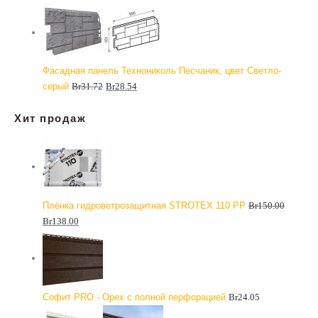
Фасадная панель Технониколь Песчаник, цвет Светло-
серый
Br
31.72
Br
28.54
Хит продаж
Плёнка гидроветрозащитная STROTEX 110 PP
Br
150.00
Br
138.00
Софит PRO - Орех с полной перфорацией
Br
24.05