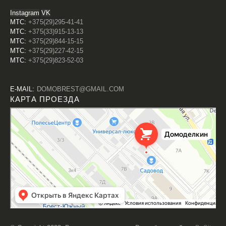
Instagram
VK
МТС:
+375(29)295-41-41
МТС:
+375(33)915-13-13
МТС:
+375(29)844-15-15
МТС:
+375(29)227-42-15
МТС:
+375(29)823-52-03
Е-MAIL:
DOMOBREST@GMAIL.COM
КАРТА ПРОЕЗДА
Домоделкин
Строительный магазин в Бресте
Фасады и фасадные системы в Бресте