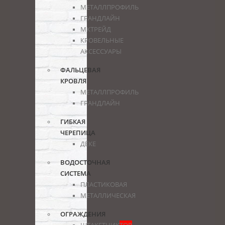
МЕТАЛЛПРОФИЛЬ
ГРАНДЛАЙН
МКТРЕЙД
КРОВЕЛЬНЫЕ
АКСЕССУАРЫ
ФАЛЬЦЕВАЯ
КРОВЛЯ
МЕТАЛЛПРОФИЛЬ
ГРАНДЛАЙН
ГИБКАЯ
ЧЕРЕПИЦА
ДЁКЕ
ВОДОСТОЧНАЯ
СИСТЕМА
ПЛАСТИКОВАЯ
МЕТАЛЛИЧЕСКАЯ
ОГРАЖДЕНИЯ